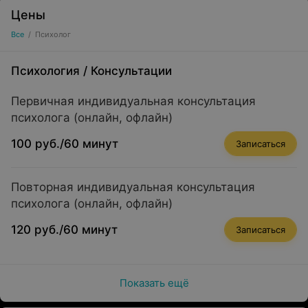
малоэффективные модели поведения, для того, чтобы
Цены
принимать важные решения, разрешать возникающие
проблемы, достигать поставленных целей, жить в
Все
/
Психолог
гармонии с собой и окружающим миром.
Психология
/
Консультации
Психолог помогает человеку найти свои внутренние
ресурсы, осознать ранее подавленные переживания и
Первичная индивидуальная консультация
стереотипы поведения. На психологической
психолога (онлайн, офлайн)
консультации люди понимают причины своих
трудностей и учатся с ними справляться.
100 руб./60 минут
Записаться
Повторная индивидуальная консультация
психолога (онлайн, офлайн)
120 руб./60 минут
Записаться
Показать ещё