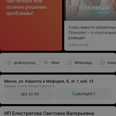
частичное или
полное решение
проблемы!
Спать вместе обязатель
Психолог – о «постельн
разводе»
статья о нас
spokoyno.by
Viber
WhatsApp
Inst
Минск, ул. Кирилла и Мефодия, 6, эт. 1, каб. 13
Здание отеля Монастырского
ДО 22:00
МАРШРУТ
ИП Елистратова Светлана Валерьевна