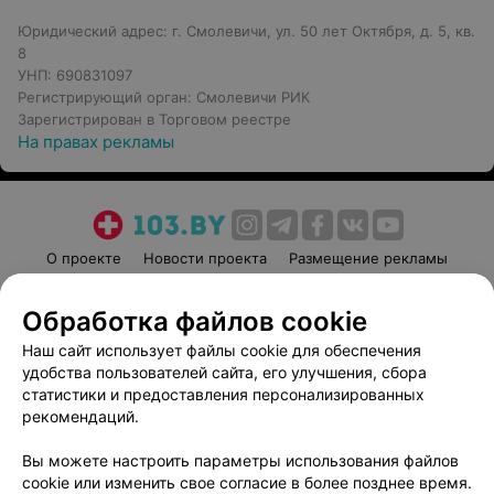
Юридический адрес: г. Смолевичи, ул. 50 лет Октября, д. 5, кв.
8
УНП: 690831097
Регистрирующий орган: Смолевичи РИК
Зарегистрирован в Торговом реестре
На правах рекламы
О проекте
Новости проекта
Размещение рекламы
Медицинский маркетинг
Публичный договор
Обработка файлов cookie
Пользовательское соглашение
Способы оплаты
Наш сайт использует файлы cookie для обеспечения
Вакансии
Партнеры
удобства пользователей сайта, его улучшения, сбора
Написать руководителю 103.by
статистики и предоставления персонализированных
Написать в поддержку
рекомендаций.
Персональные настройки cookie
Вы можете настроить параметры использования файлов
Обработка персональных данных
cookie или изменить свое согласие в более позднее время.